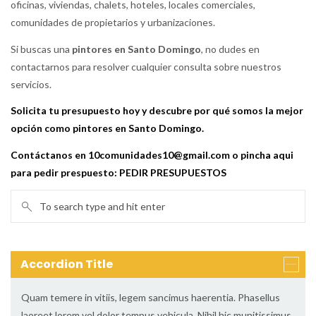
oficinas, viviendas, chalets, hoteles, locales comerciales,
comunidades de propietarios y urbanizaciones.
Si buscas una
pintores en Santo Domingo
, no dudes en
contactarnos para resolver cualquier consulta sobre nuestros
servicios.
Solicita tu presupuesto hoy y descubre por qué somos la mejor
opción como pintores en Santo Domingo.
Contáctanos en 10comunidades10@gmail.com o pincha aqui
para pedir prespuesto:
PEDIR PRESUPUESTOS
Accordion Title
Quam temere in vitiis, legem sancimus haerentia. Phasellus
laoreet lorem vel dolor tempus vehicula. Nihil hic munitissimus