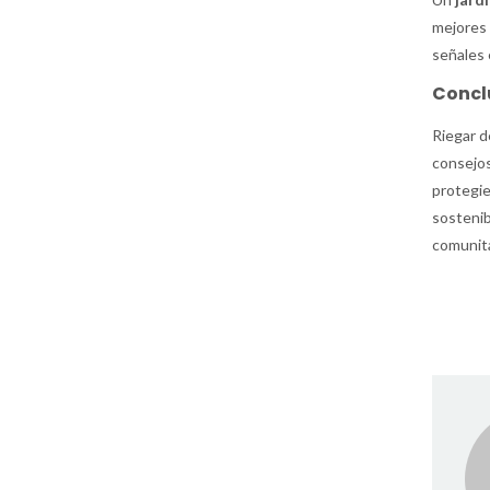
mejores p
señales 
Concl
Riegar d
consejos
protegie
sostenib
comunita