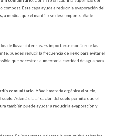
rdín comunitario
. Consiste en cubrir la superficie del
 o compost. Esta capa ayuda a reducir la evaporación del
ás, a medida que el mantillo se descompone, añade
dos de lluvias intensas. Es importante monitorear las
ente, puedes reducir la frecuencia de riego para evitar el
 posible que necesites aumentar la cantidad de agua para
ardín comunitario
. Añadir materia orgánica al suelo,
suelo. Además, la aireación del suelo permite que el
ertura también puede ayudar a reducir la evaporación y
dentes. Es importante educar a la comunidad sobre las