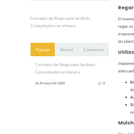
Regar
Consejos de Riego para Jardines
El momen
Comunitarios en Verano
regar es
evaporar
las plant
Popular
Recent
Comments
Utiliz
Implemen
Consejos de Riego para Jardines
adecuad
Comunitarios en Verano
R
31 de mayo de 2024
0
de
A
S
re
Mulch