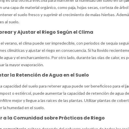
ing es una técnica efectiva para mantener la humedad del suelo en un
ja
n una capa de material orgánico, como paja, hojas secas, corteza de árbol
ntener el suelo fresco y suprimir el crecimiento de malas hierbas. Adem
es al suelo.
rear y Ajustar el Riego Según el Clima
el verano, el clima puede ser impredecible, con períodos de sequía segui
nes climáticas y ajustar el riego en consecuencia. Si ha llovido recientem
e agua y el encharcamiento. Por otro lado, durante las olas de calor, es
r la mayor evaporación.
ar la Retención de Agua en el Suelo
la capacidad del suelo para retener agua puede ser beneficioso para el
j
post o estiércol, puede aumentar la capacidad de retención de agua del 
infiltre mejor y llegue a las raíces de las plantas. Utilizar plantas de cob
 la humedad en el suelo.
r a la Comunidad sobre Prácticas de Riego
ín comunitario
exitoso depende del esfuerzo colectivo de todos los resi