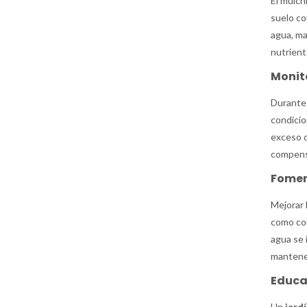
El mulch
suelo co
agua, ma
nutrient
Monito
Durante 
condicio
exceso d
compensa
Foment
Mejorar 
como com
agua se 
mantener
Educa
Un
jard