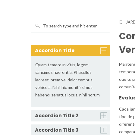
JARD
Con
Ve
Accordion Title
Mantene
Quam temere in vitiis, legem
temperat
sancimus haerentia. Phasellus
que tu j
laoreet lorem vel dolor tempus
comunita
vehicula. Nihil hic munitissimus
habendi senatus locus, nihil horum
Evalua
Cada
ja
Accordion Title 2
tipo de 
diferent
Accordion Title 3
comparac