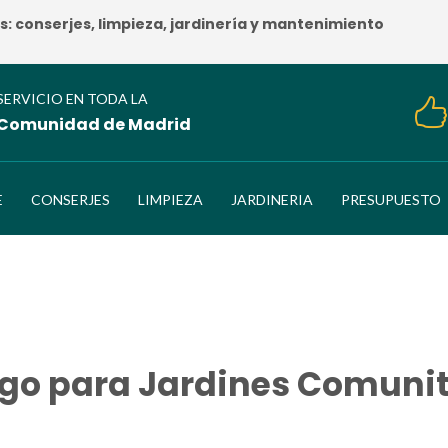
 conserjes, limpieza, jardinería y mantenimiento
SERVICIO EN TODA LA
Comunidad de Madrid
E
CONSERJES
LIMPIEZA
JARDINERIA
PRESUPUESTO
ego para Jardines Comunit
HOME
/
Consejos de Riego para Jardines Comunitarios en Verano