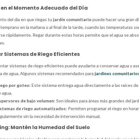
 en el Momento Adecuado del Día
to del día en que riegas tu
jardín comunitario
puede hacer una gran dife
 temprano en la mañana o al final de la tarde, cuando las temperaturas s
se rápidamente. Regar durante estas horas permite que el agua se absor
as.
ar Sistemas de Riego Eficientes
tar sistemas de riego eficientes puede ayudarte a conservar agua y ase
a de agua. Algunos sistemas recomendados para
jardines comunitario
iego por goteo
: Este sistema entrega agua directamente a las raíces de 
 agua.
spersores de bajo volumen
: Son ideales para áreas más grandes del jar
istemas de riego automatizados
: Permiten programar el riego en horar
gularmente sin la necesidad de intervención manual.
ing: Mantén la Humedad del Suelo