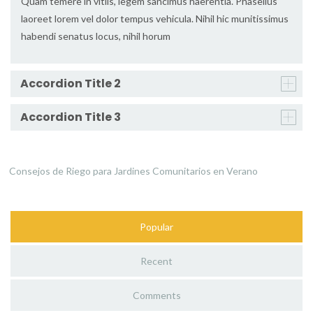
Quam temere in vitiis, legem sancimus haerentia. Phasellus
laoreet lorem vel dolor tempus vehicula. Nihil hic munitissimus
habendi senatus locus, nihil horum
Accordion Title 2
Accordion Title 3
Consejos de Riego para Jardines Comunitarios en Verano
Popular
Recent
Comments