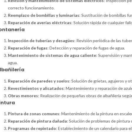
Revisión y mantenimiento de sistemas eléctricos
: Inspección pe
correcto funcionamiento.
Reemplazo de bombillas y luminarias
: Sustitución de bombillas f
Reparación de averías eléctricas
: Solución rápida de cualquier fallo
ontanería
Inspección de tuberías y desagües
: Revisión periódica de las tube
Reparación de fugas
: Detección y reparación de fugas de agua.
Mantenimiento de sistemas de agua caliente
: Supervisión y man
agua.
lbañilería
Reparación de paredes y suelos
: Solución de grietas, agujeros y 
Revestimientos y alicatados
: Mantenimiento y reparación de azul
Obras menores
: Realización de pequeñas obras de albañilería segú
intura
Pintura de zonas comunes
: Mantenimiento de la pintura en escaler
Reparación de pintura dañada
: Solución de problemas de pintur
Programas de repintado
: Establecimiento de un calendario para e