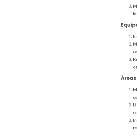
M
in
Equip
I
M
ca
R
de
Áreas 
M
se
L
c
In
re