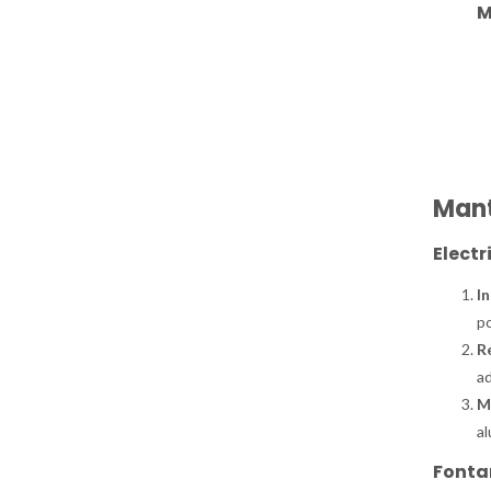
M
Mant
Electr
In
po
R
a
M
a
Fonta