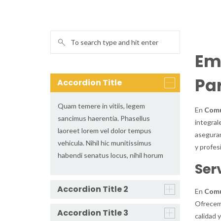
HOME
/
EM
Em
Pa
Accordion Title
Quam temere in vitiis, legem
En
Comu
sancimus haerentia. Phasellus
integra
laoreet lorem vel dolor tempus
aseguran
vehicula. Nihil hic munitissimus
y profes
habendi senatus locus, nihil horum
Ser
Accordion Title 2
En
Comu
Ofrecemo
Accordion Title 3
calidad y