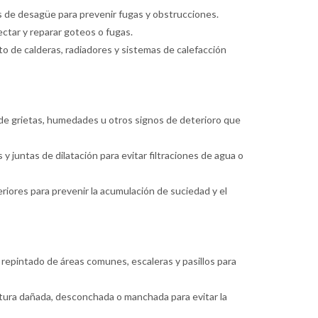
as de desagüe para prevenir fugas y obstrucciones.
ectar y reparar goteos o fugas.
o de calderas, radiadores y sistemas de calefacción
de grietas, humedades u otros signos de deterioro que
 y juntas de dilatación para evitar filtraciones de agua o
riores para prevenir la acumulación de suciedad y el
l repintado de áreas comunes, escaleras y pasillos para
ntura dañada, desconchada o manchada para evitar la