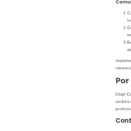
Comun
C
in
C
im
E
aj
Implemen
reparaci
Por
Elegir
C
recibirá
profesio
Cont