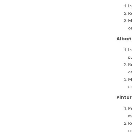
I
Re
M
ce
Albañi
I
pu
Re
da
M
de
Pintur
P
ma
R
co