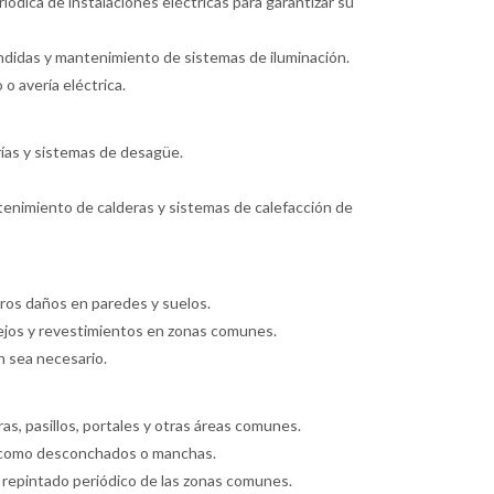
riódica de instalaciones eléctricas para garantizar su
undidas y mantenimiento de sistemas de iluminación.
 o avería eléctrica.
rías y sistemas de desagüe.
tenimiento de calderas y sistemas de calefacción de
otros daños en paredes y suelos.
ejos y revestimientos en zonas comunes.
n sea necesario.
as, pasillos, portales y otras áreas comunes.
a como desconchados o manchas.
l repintado periódico de las zonas comunes.