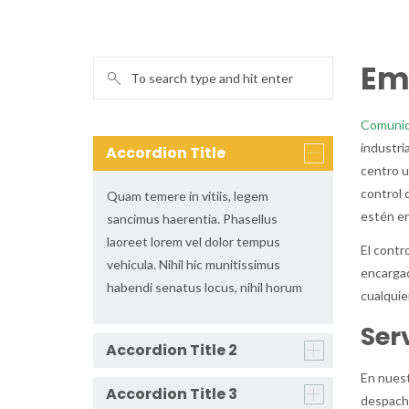
Em
Comunid
industri
Accordion Title
centro u
control 
Quam temere in vitiis, legem
estén en
sancimus haerentia. Phasellus
laoreet lorem vel dolor tempus
El contr
vehicula. Nihil hic munitissimus
encargad
habendi senatus locus, nihil horum
cualquie
Ser
Accordion Title 2
En nuest
Accordion Title 3
despacho