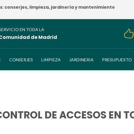
 conserjes, limpieza, jardinería y mantenimiento
SERVICIO EN TODA LA
Comunidad de Madrid
E
CONSERJES
LIMPIEZA
JARDINERIA
PRESUPUESTO
CONTROL DE ACCESOS EN 
HOME
/
EMPRESA DE CONTROL DE ACCESOS EN TORRELODONES