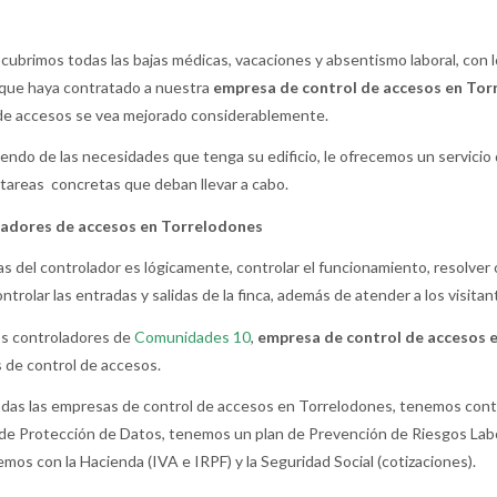
cubrimos todas las bajas médicas, vacaciones y absentismo laboral, con 
 que haya contratado a nuestra
empresa de control de accesos en Tor
de accesos se vea mejorado considerablemente.
ndo de las necesidades que tenga su edificio, le ofrecemos un servicio
 tareas concretas que deban llevar a cabo.
adores de accesos en Torrelodones
as del controlador es lógicamente, controlar el funcionamiento, resolve
ontrolar las entradas y salidas de la finca, además de atender a los visitan
os controladores de
Comunidades 10
,
empresa de control de accesos 
s de control de accesos.
as las empresas de control de accesos en Torrelodones, tenemos contr
de Protección de Datos, tenemos un plan de Prevención de Riesgos Labo
mos con la Hacienda (IVA e IRPF) y la Seguridad Social (cotizaciones).