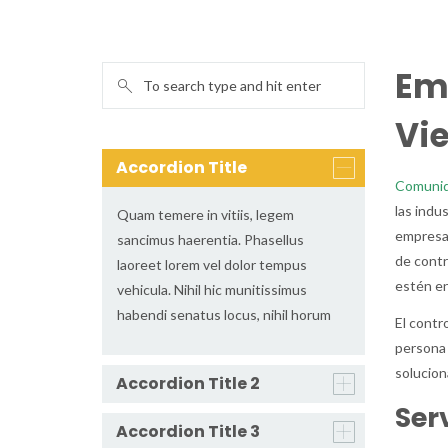
Em
Vie
Accordion Title
Comunid
las indu
Quam temere in vitiis, legem
empresa,
sancimus haerentia. Phasellus
de contr
laoreet lorem vel dolor tempus
estén en
vehicula. Nihil hic munitissimus
habendi senatus locus, nihil horum
El contr
persona 
solucion
Accordion Title 2
Ser
Accordion Title 3