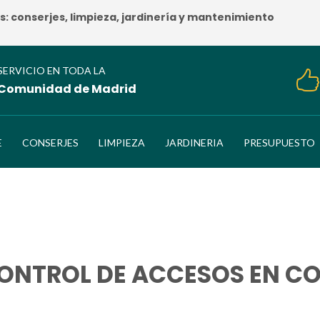
 conserjes, limpieza, jardinería y mantenimiento
SERVICIO EN TODA LA
Comunidad de Madrid
E
CONSERJES
LIMPIEZA
JARDINERIA
PRESUPUESTO
ONTROL DE ACCESOS EN C
HOME
/
EMPRESA DE CONTROL DE ACCESOS EN COLMENAR VIEJ