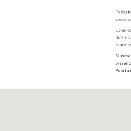
Todos lo
consejer
Como tod
de Prote
tenemos 
Si usted
presenta
Puerta 