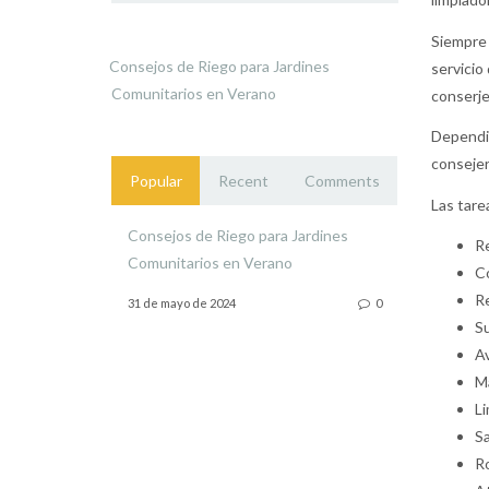
Siempre 
Consejos de Riego para Jardines
servicio
Comunitarios en Verano
conserje
Dependie
consejer
Popular
Recent
Comments
Las tare
Consejos de Riego para Jardines
Re
Comunitarios en Verano
Co
Re
31 de mayo de 2024
0
Su
Av
Ma
Li
Sa
Ro