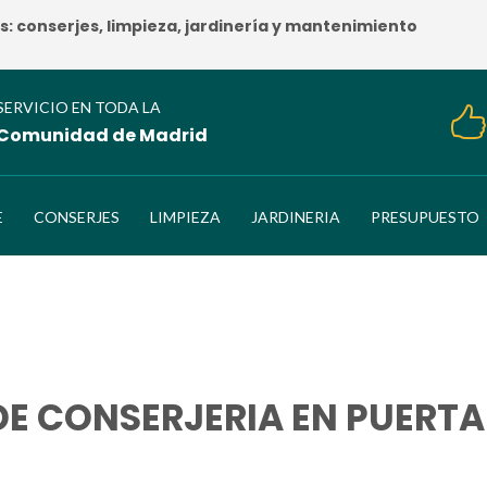
 conserjes, limpieza, jardinería y mantenimiento
SERVICIO EN TODA LA
Comunidad de Madrid
E
CONSERJES
LIMPIEZA
JARDINERIA
PRESUPUESTO
E CONSERJERIA EN PUERTA
HOME
/
EMPRESA DE CONSERJERIA EN PUERTA DE HIERRO