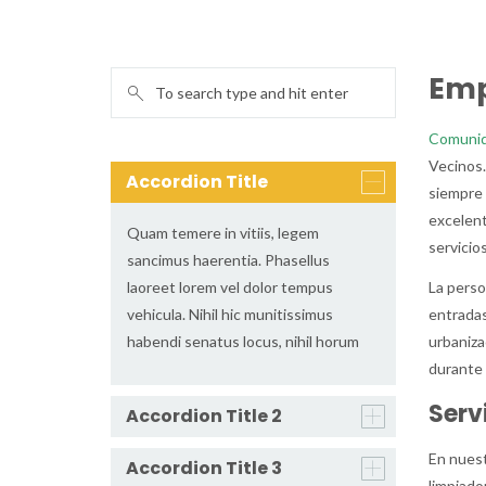
Emp
Comunid
Vecinos.
Accordion Title
siempre 
excelent
Quam temere in vitiis, legem
servicio
sancimus haerentia. Phasellus
laoreet lorem vel dolor tempus
La perso
vehicula. Nihil hic munitissimus
entradas
habendi senatus locus, nihil horum
urbaniza
durante 
Serv
Accordion Title 2
En nuest
Accordion Title 3
limpiado