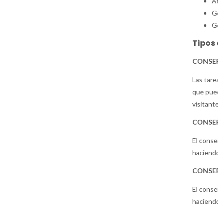
At
Ge
Ge
Tipos 
CONSER
Las tare
que pued
visitante
CONSER
El conse
haciendo
CONSER
El conse
haciendo