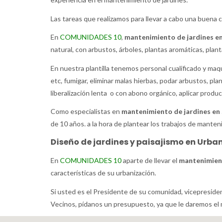
Las tareas que realizamos para llevar a cabo una buena 
En
COMUNIDADES 10
,
mantenimiento de jardines e
natural, con arbustos, árboles, plantas aromáticas, plan
En nuestra plantilla tenemos personal cualificado y maqui
etc, fumigar, eliminar malas hierbas, podar arbustos, pl
liberalización lenta o con abono orgánico, aplicar product
Como especialistas en
mantenimiento de jardines e
de 10 años. a la hora de plantear los trabajos de manten
Diseño de jardines y paisajismo en Urb
En
COMUNIDADES 10
aparte de llevar el
mantenimien
características de su urbanización.
Si usted es el Presidente de su comunidad, vicepreside
Vecinos, pídanos un presupuesto, ya que le daremos el 