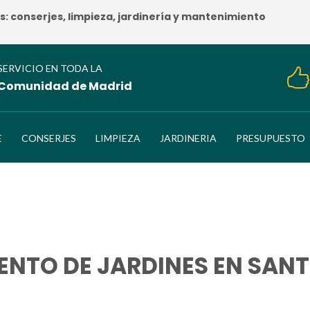
 conserjes, limpieza, jardinería y mantenimiento
SERVICIO EN TODA LA
Comunidad de Madrid
E
CONSERJES
LIMPIEZA
JARDINERIA
PRESUPUESTO
ENTO DE JARDINES EN SAN
HOME
/
MANTENIMIENTO DE JARDINES EN SANTO DOMINGO