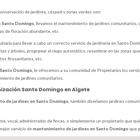
conservación de jardines, césped y zonas verdes son:
n Santo Domingo
, llevamos el mantenimiento de jardines comunitarios, 
tas de floración abundante, etc
naria para llevar a cabo un correcto servicio de jardinería en Santo Domi
antas y árboles, programar el riego automático, resembrar en las zonas q
os fitosanitarios, etc.
n Santo Domingo
, le ofrecemos a su comunidad de Propietarios los servi
imiento de jardines comunitarios.
anización Santo Domingo en Algete
to de jardines en Santo Domingo
, también diseñamos jardines comuni
nte, vocal, administrador de fincas, o simplemente un propietario que qu
mejor servicio de
mantenimiento de jardines en Santo Domingo
que p