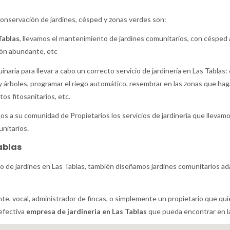
conservación de jardines, césped y zonas verdes son:
Tablas
, llevamos el mantenimiento de jardines comunitarios, con césped a
ción abundante, etc
naria para llevar a cabo un correcto servicio de jardinería en Las Tablas: 
s y árboles, programar el riego automático, resembrar en las zonas que ha
os fitosanitarios, etc.
mos a su comunidad de Propietarios los servicios de jardineria que llevam
nitarios.
ablas
o de jardines en Las Tablas, también diseñamos jardines comunitarios ad
nte, vocal, administrador de fincas, o simplemente un propietario que qu
efectiva
empresa de jardineria en Las Tablas
que pueda encontrar en l