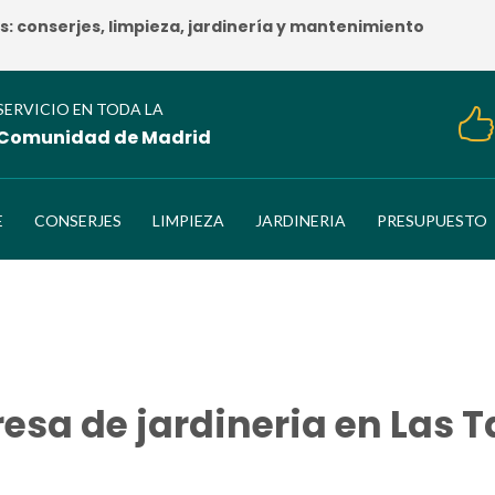
 conserjes, limpieza, jardinería y mantenimiento
SERVICIO EN TODA LA
Comunidad de Madrid
E
CONSERJES
LIMPIEZA
JARDINERIA
PRESUPUESTO
esa de jardineria en Las T
HOME
/
Empresa de jardineria en Las Tablas