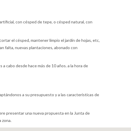
rtificial, con césped de tepe, o césped natural, con
cortar el césped, mantener limpio el jardín de hojas, etc,
gan falta, nuevas plantaciones, abonado con
os a cabo desde hace más de 10 años. a la hora de
aptándonos a su presupuesto y a las características de
iere presentar una nueva propuesta en la Junta de
a zona.