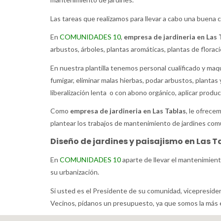
Las tareas que realizamos para llevar a cabo una buena 
En
COMUNIDADES 10
,
empresa de jardineria en Las 
arbustos, árboles, plantas aromáticas, plantas de flora
En nuestra plantilla tenemos personal cualificado y maqui
fumigar, eliminar malas hierbas, podar arbustos, planta
liberalización lenta o con abono orgánico, aplicar product
Como
empresa de jardineria en Las Tablas
, le ofrece
plantear los trabajos de mantenimiento de jardines comu
Diseño de jardines y paisajismo en Las T
En
COMUNIDADES 10
aparte de llevar el mantenimient
su urbanización.
Si usted es el Presidente de su comunidad, vicepreside
Vecinos, pídanos un presupuesto, ya que somos la más 