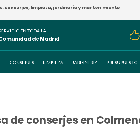
 conserjes, limpieza, jardinería y mantenimiento
SERVICIO EN TODA LA
Comunidad de Madrid
E
CONSERJES
LIMPIEZA
JARDINERIA
PRESUPUESTO
a de conserjes en Colmena
HOME
/
Empresa de conserjes en Colmenar Viejo